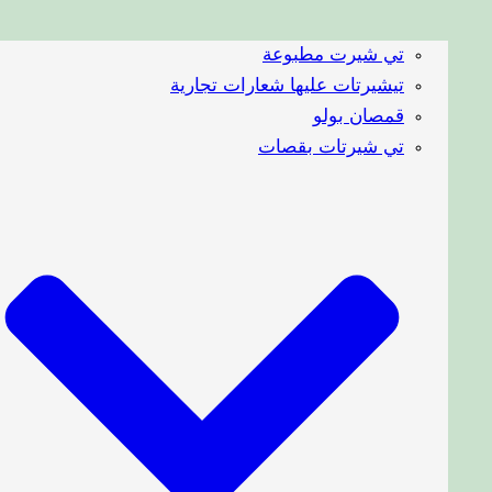
تي شيرت مطبوعة
تيشيرتات عليها شعارات تجارية
قمصان بولو
تي شيرتات بقصات