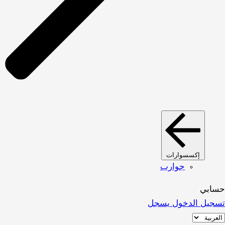
إكسسوارات
جوارب
حسابي
تسجيل الدخول
يسجل