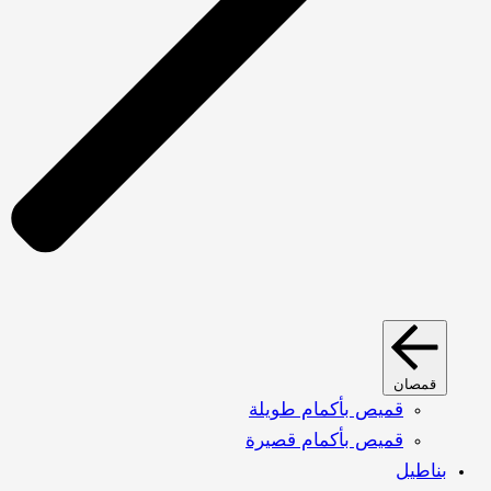
قمصان
قميص بأكمام طويلة
قميص بأكمام قصيرة
بناطيل