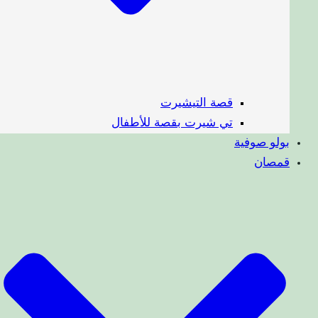
قصة التيشيرت
تي شيرت بقصة للأطفال
بولو صوفية
قمصان