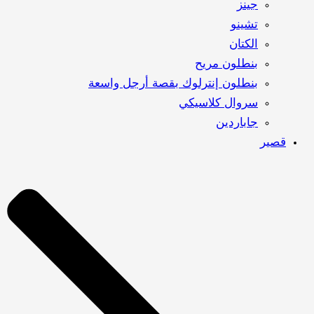
جينز
تشينو
الكتان
بنطلون مريح
بنطلون إنترلوك بقصة أرجل واسعة
سروال كلاسيكي
جاباردين
قصير