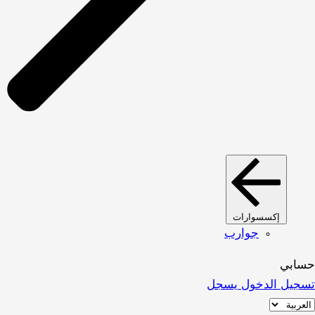
إكسسوارات
جوارب
حسابي
تسجيل الدخول
يسجل