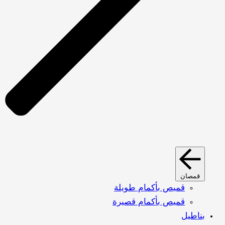
قمصان
قميص بأكمام طويلة
قميص بأكمام قصيرة
بناطيل