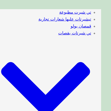
تي شيرت مطبوعة
تيشيرتات عليها شعارات تجارية
قمصان بولو
تي شيرتات بقصات