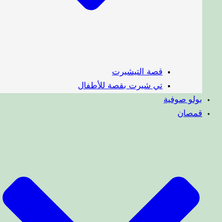
قصة التيشيرت
تي شيرت بقصة للأطفال
بولو صوفية
قمصان