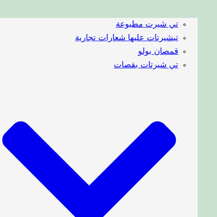
تي شيرت مطبوعة
تيشيرتات عليها شعارات تجارية
قمصان بولو
تي شيرتات بقصات