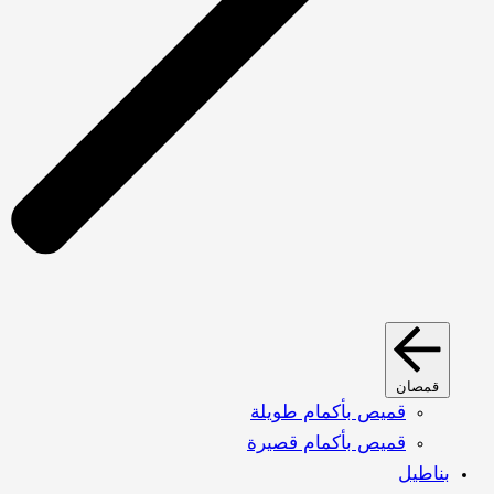
قمصان
قميص بأكمام طويلة
قميص بأكمام قصيرة
بناطيل