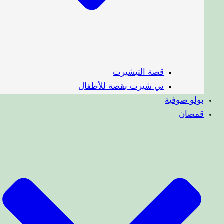
قصة التيشيرت
تي شيرت بقصة للأطفال
بولو صوفية
قمصان