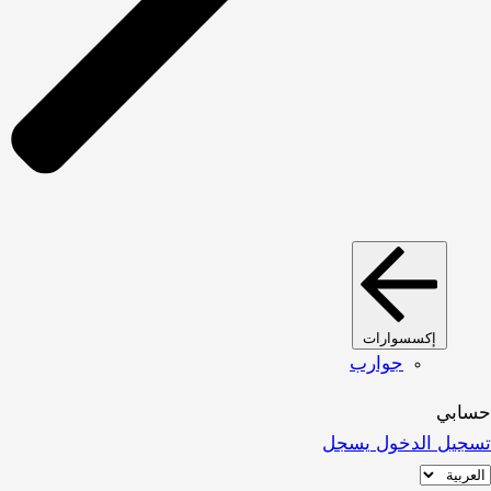
إكسسوارات
جوارب
حسابي
تسجيل الدخول
يسجل