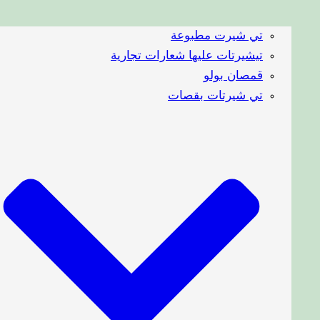
تي شيرت مطبوعة
تيشيرتات عليها شعارات تجارية
قمصان بولو
تي شيرتات بقصات