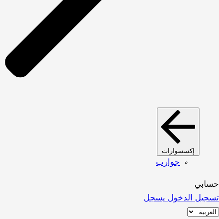
إكسسوارات
جوارب
حسابي
تسجيل الدخول
يسجل