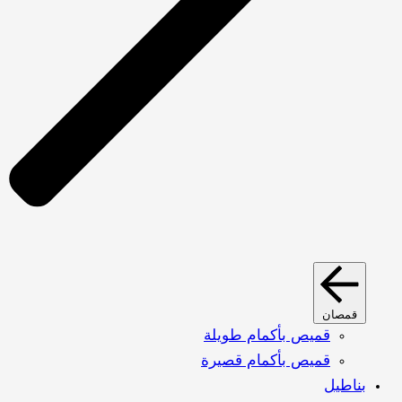
قمصان
قميص بأكمام طويلة
قميص بأكمام قصيرة
بناطيل