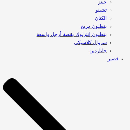
جينز
تشينو
الكتان
بنطلون مريح
بنطلون إنترلوك بقصة أرجل واسعة
سروال كلاسيكي
جاباردين
قصير